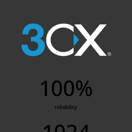
100
%
reliability
1024