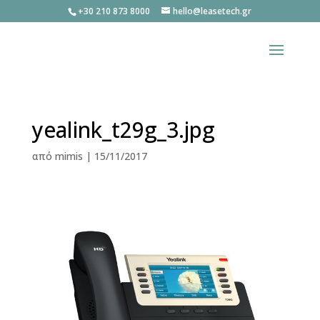
+30 210 873 8000
hello@leasetech.gr
yealink_t29g_3.jpg
από
mimis
|
15/11/2017