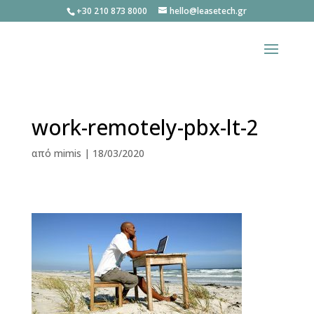
+30 210 873 8000
hello@leasetech.gr
work-remotely-pbx-lt-2
από
mimis
|
18/03/2020