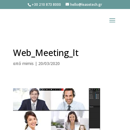
+30 210 873 8000
hello@leasetech.gr
Web_Meeting_lt
από
mimis
|
20/03/2020