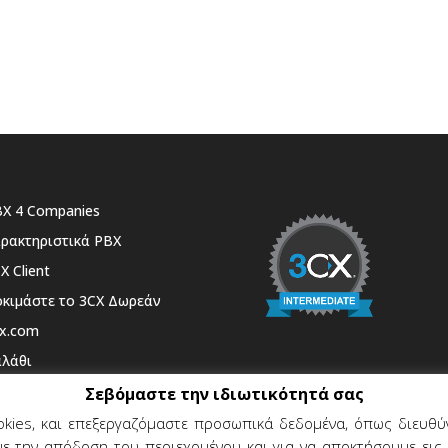
X 4 Companies
ρακτηριστικά PBX
X Client
κιμάστε το 3CX Δωρεάν
x.com
λάθι
Σεβόμαστε την ιδιωτικότητά σας
kies, και επεξεργαζόμαστε προσωπικά δεδομένα, όπως διευθύν
ε την απόδοση του περιεχομένου και για να αποκτήσουμε εις 