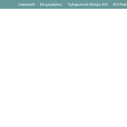
Leasetech
Επιχειρήσεις
Τηλεφωνικό Κέντρο 3CX
3CX Feat