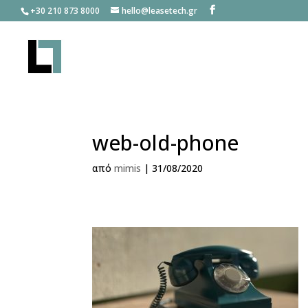
+30 210 873 8000
hello@leasetech.gr
web-old-phone
από
mimis
|
31/08/2020