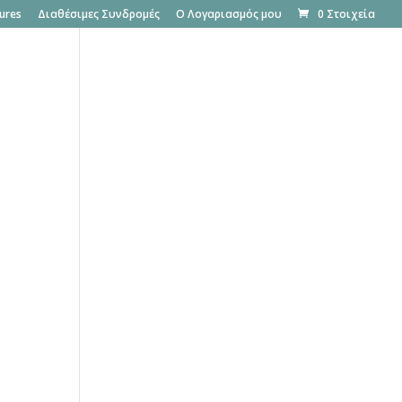
ures
Διαθέσιμες Συνδρομές
Ο Λογαριασμός μου
0 Στοιχεία
Rent your PBX
Δωρεάν δοκιμή