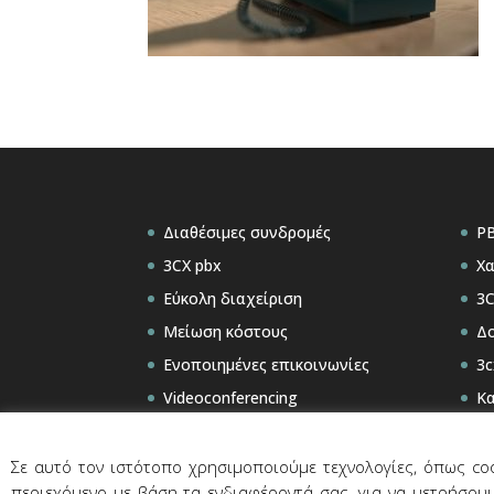
Διαθέσιμες συνδρομές
PB
3CX pbx
Χα
Εύκολη διαχείριση
3C
Μείωση κόστους
Δο
Ενοποιημένες επικοινωνίες
3c
Videoconferencing
Κα
Σε αυτό τον ιστότοπο χρησιμοποιούμε τεχνολογίες, όπως coo
περιεχόμενο με βάση τα ενδιαφέροντά σας, για να μετρήσουμ