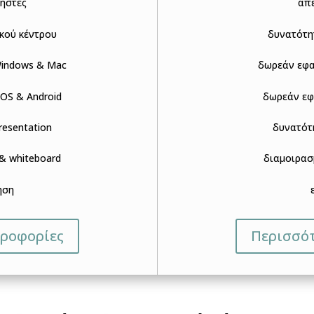
ρήστες
απε
κού κέντρου
δυνατότη
Windows & Mac
δωρεάν εφα
OS & Android
δωρεάν εφ
resentation
δυνατότη
& whiteboard
διαμοιρασ
ηση
ηροφορίες
Περισσό