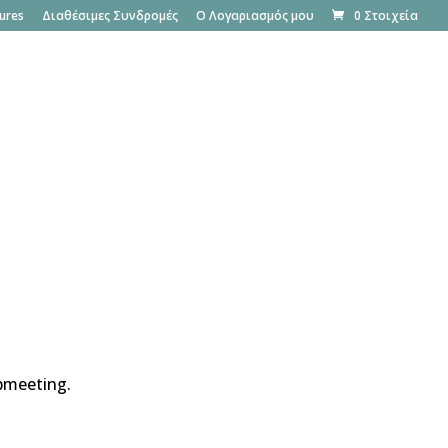
ures
Διαθέσιμες Συνδρομές
Ο Λογαριασμός μου
0 Στοιχεία
Rent your PBX
Δωρεάν δοκιμή
bmeeting.