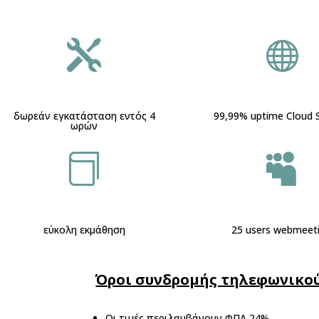


δωρεάν εγκατάσταση εντός 4
99,99% uptime Cloud 
ωρών


εύκολη εκμάθηση
25 users webmeet
Όροι συνδρομής τηλεφωνικού
Οι τιμές περιλαμβάνουν ΦΠΑ 24%