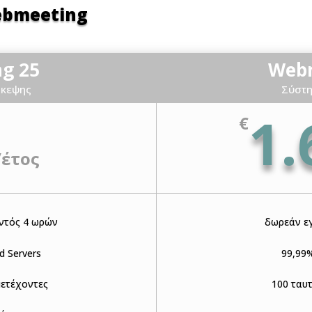
ebmeeting
g 25
Webm
σκεψης
Σύστη
1.
€
/
έτος
ντός 4 ωρών
δωρεάν ε
d Servers
99,99%
μετέχοντες
100 ταυ