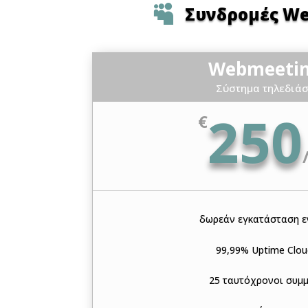

Συνδρομές W
Webmeetin
Σύστημα τηλεδιά
250
€
δωρεάν εγκατάσταση ε
99,99% Uptime Clou
25 ταυτόχρονοι συμ