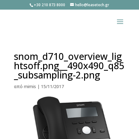
+30 210 873 8000
hello@leasetech.gr
snom_d710_overview_lig
htsoff.png__490x490_q85
_subsampling-2.png
από
mimis
|
15/11/2017