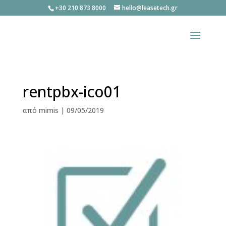
+30 210 873 8000
hello@leasetech.gr
rentpbx-ico01
από
mimis
|
09/05/2019