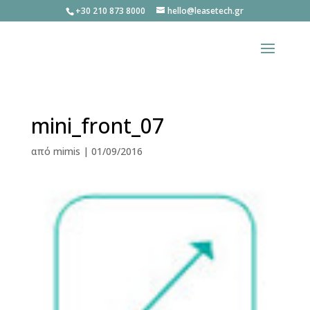
+30 210 873 8000
hello@leasetech.gr
mini_front_07
από
mimis
|
01/09/2016