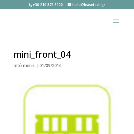
+30 210 873 8000
hello@leasetech.gr
mini_front_04
από
mimis
|
01/09/2016