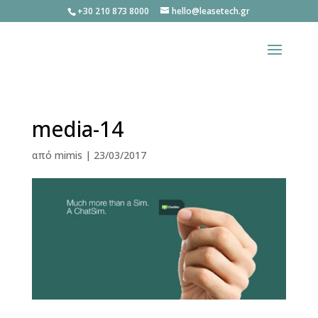
+30 210 873 8000
hello@leasetech.gr
media-14
από
mimis
|
23/03/2017