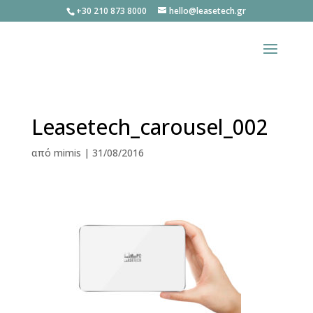
+30 210 873 8000
hello@leasetech.gr
Leasetech_carousel_002
από
mimis
|
31/08/2016