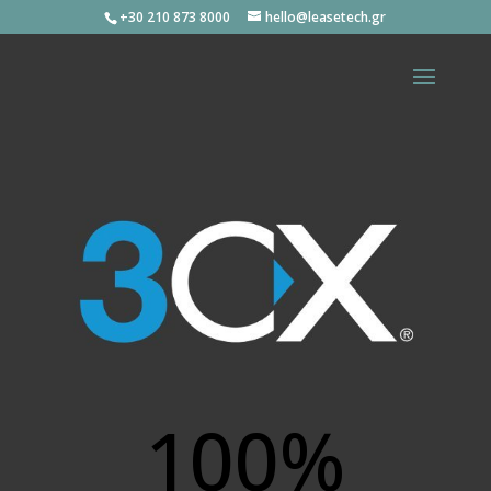
+30 210 873 8000
hello@leasetech.gr
100
%