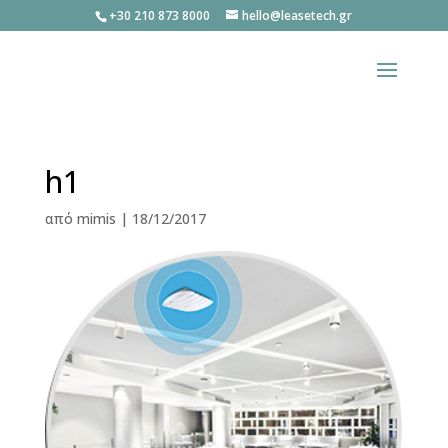
+30 210 873 8000
hello@leasetech.gr
h1
από
mimis
|
18/12/2017