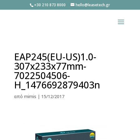
+30 210 873 8000
hello@leasetech.gr
EAP245(EU-US)1.0-
307x233x77mm-
7022504506-
H_1476692879403n
από
mimis
|
15/12/2017