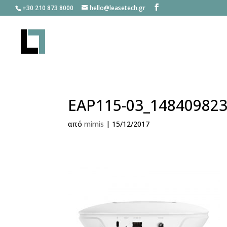
+30 210 873 8000
hello@leasetech.gr
EAP115-03_14840982
από
mimis
|
15/12/2017