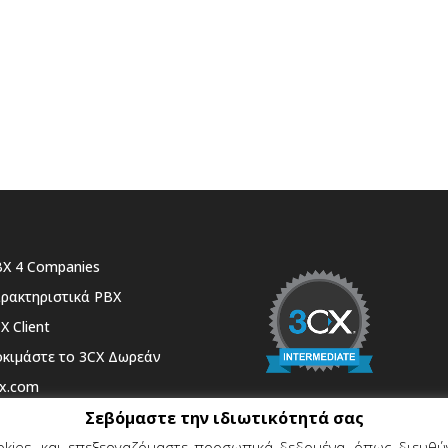
X 4 Companies
ρακτηριστικά PBX
X Client
κιμάστε το 3CX Δωρεάν
x.com
λάθι
Σεβόμαστε την ιδιωτικότητά σας
kies, και επεξεργαζόμαστε προσωπικά δεδομένα, όπως διευθύν