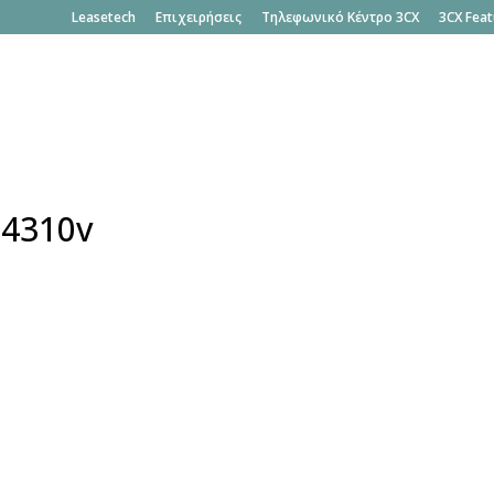
Leasetech
Επιχειρήσεις
Τηλεφωνικό Κέντρο 3CX
3CX Feat
34310v