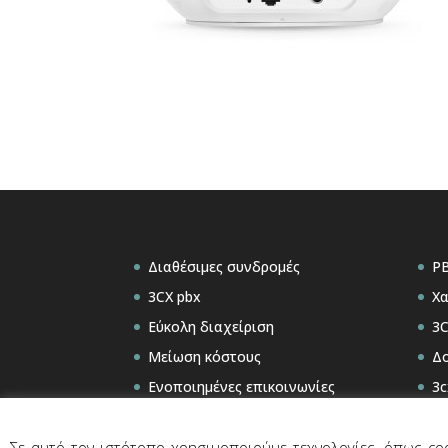
Διαθέσιμες συνδρομές
PB
3CX pbx
Χα
Εύκολη διαχείριση
3C
Μείωση κόστους
Δο
Ενοποιημένες επικοινωνίες
3c
Videoconferencing
Κα
Σε αυτό τον ιστότοπο χρησιμοποιούμε τεχνολογίες, όπως coo