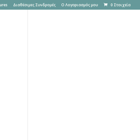
ures
Διαθέσιμες Συνδρομές
Ο Λογαριασμός μου
0 Στοιχεία
Rent your PBX
Δωρεάν δοκιμή