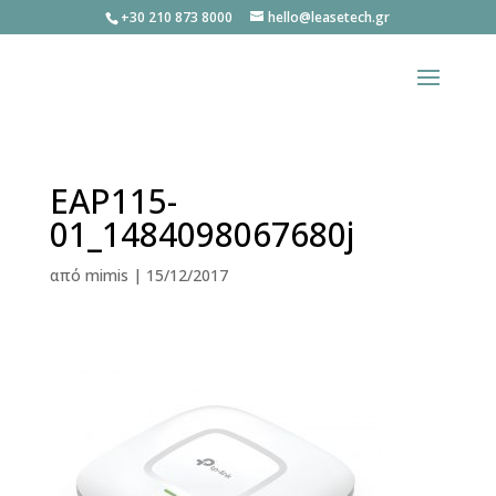
+30 210 873 8000
hello@leasetech.gr
EAP115-
01_1484098067680j
από
mimis
|
15/12/2017