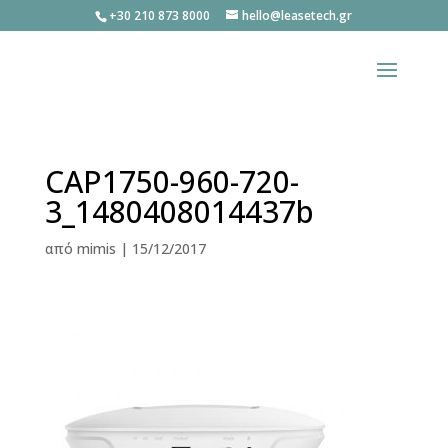
+30 210 873 8000
hello@leasetech.gr
CAP1750-960-720-
3_1480408014437b
από
mimis
|
15/12/2017