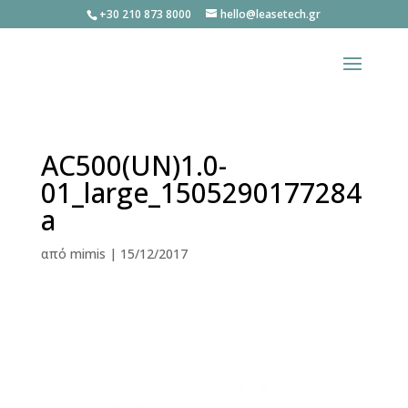
+30 210 873 8000
hello@leasetech.gr
AC500(UN)1.0-
01_large_1505290177284
a
από
mimis
|
15/12/2017