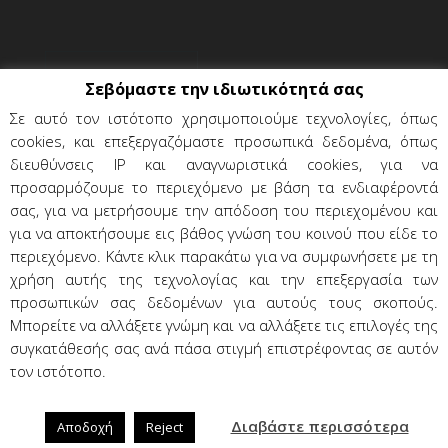
Σεβόμαστε την ιδιωτικότητά σας
Σε αυτό τον ιστότοπο χρησιμοποιούμε τεχνολογίες, όπως
cookies, και επεξεργαζόμαστε προσωπικά δεδομένα, όπως
διευθύνσεις IP και αναγνωριστικά cookies, για να
προσαρμόζουμε το περιεχόμενο με βάση τα ενδιαφέροντά
σας, για να μετρήσουμε την απόδοση του περιεχομένου και
για να αποκτήσουμε εις βάθος γνώση του κοινού που είδε το
περιεχόμενο. Κάντε κλικ παρακάτω για να συμφωνήσετε με τη
χρήση αυτής της τεχνολογίας και την επεξεργασία των
Όροι χρήσης & προϋποθέσεις
προσωπικών σας δεδομένων για αυτούς τους σκοπούς.
Προσωπικά δεδομένα
Επικοινωνία
Μπορείτε να αλλάξετε γνώμη και να αλλάξετε τις επιλογές της
συγκατάθεσής σας ανά πάσα στιγμή επιστρέφοντας σε αυτόν
τον ιστότοπο.
LeaseTech OE | Εξυπηρέτηση πελατών: +30 210 873
Διαβάστε περισσότερα
8000, e-mail: support@leasetech.gr
Αποδοχή
Reject