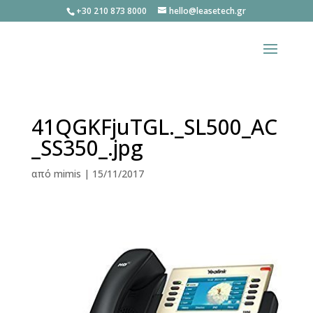
+30 210 873 8000
hello@leasetech.gr
41QGKFjuTGL._SL500_AC
_SS350_.jpg
από
mimis
|
15/11/2017