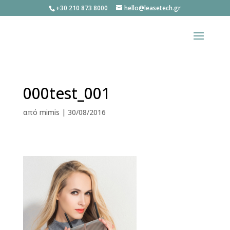
+30 210 873 8000
hello@leasetech.gr
000test_001
από
mimis
|
30/08/2016